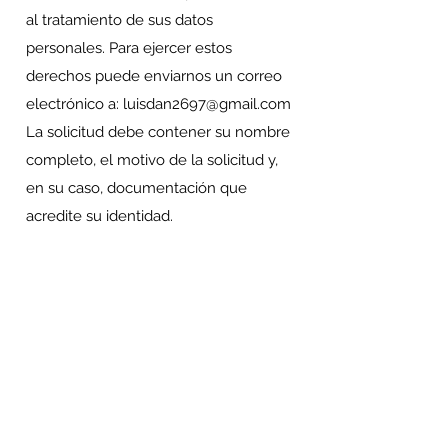
al tratamiento de sus datos
personales. Para ejercer estos
derechos puede enviarnos un correo
electrónico a:
luisdan2697@gmail.com
La solicitud debe contener su nombre
completo, el motivo de la solicitud y,
en su caso, documentación que
acredite su identidad.
6. Uso de cookies
Este sitio puede utilizar cookies para
mejorar la experiencia del usuario y
obtener estadísticas de navegación.
Usted puede configurar su navegador
para rechazar o eliminar cookies si lo