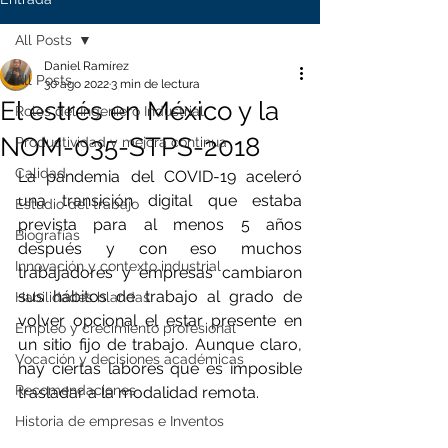
All Posts
Daniel Ramírez
All Posts
30 ago 2022
3 min de lectura
El estrés en México y la
Roles del Ingeniero Industrial
NOM-035-STPS-2018
Productividad y mejora continua
Calidad
La pandemia del COVID-19 aceleró 
una transición digital que estaba 
Estudio del trabajo
prevista para al menos 5 años 
Biografías
después y con eso muchos 
Innovación y contexto industrial
trabajadores y empresas cambiaron 
sus hábitos de trabajo al grado de 
Habilidades blandas
volver opcional el estar presente en 
Empleo y crecimiento profesional
un sitio fijo de trabajo. Aunque claro, 
Vocación y decisiones académicas
hay ciertas labores que es imposible 
Recomendaciones
trasladar a la modalidad remota. 
Historia de empresas e Inventos