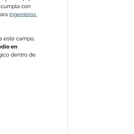
e cumpla con 
ara 
ingenieros 
ia este campo, 
dio en 
gico dentro de 