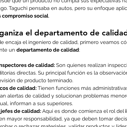
 desde que un producto no cumpla sus expectativas h
sgo. Taguchi pensaba en autos, pero su enfoque aplic
s compromiso social
.
ganiza el departamento de calida
e encaja el ingeniero de calidad, primero veamos c
nte un 
departamento de calidad
:
nspectores de calidad: 
Son quienes realizan inspecc
torías directas. Su principal función es la observació
evisión de producto terminado. 
cos de calidad: 
Tienen funciones más administrativas
an alertas de calidad y solucionan problemas menore
tual, informan a sus superiores.
jefes de calidad: 
Aquí es donde comienza el rol del 
nen mayor responsabilidad, ya que deben tomar decis
robar o rechazar materiales, validar productos y lidera