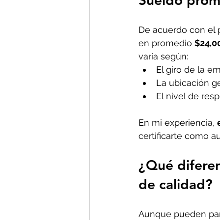
Sueldo prom
De acuerdo con el p
en promedio 
$24,0
varía según:
El giro de la e
La ubicación ge
El nivel de res
En mi experiencia, 
certificarte como a
¿Qué diferen
de calidad?
Aunque pueden pare