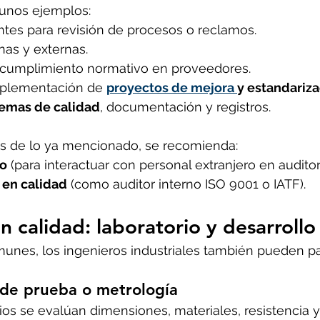
unos ejemplos:
ntes para revisión de procesos o reclamos.
rnas y externas.
e cumplimiento normativo en proveedores.
mplementación de 
proyectos de mejora 
y estandariz
temas de calidad
, documentación y registros.
ás de lo ya mencionado, se recomienda:
do
 (para interactuar con personal extranjero en auditorí
 en calidad
 (como auditor interno ISO 9001 o IATF).
n calidad: laboratorio y desarrollo
es, los ingenieros industriales también pueden par
 de prueba o metrología
os se evalúan dimensiones, materiales, resistencia y 