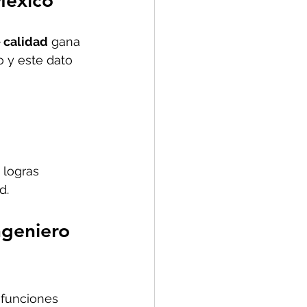
México
 calidad
 gana 
 y este dato 
 logras 
d.
ngeniero 
 funciones 