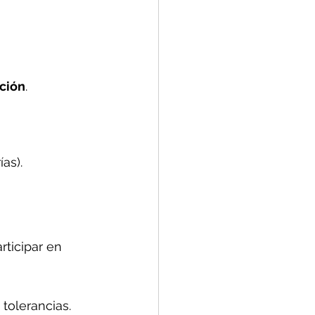
ación
.
as).
ticipar en 
tolerancias.