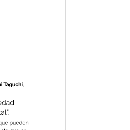
i Taguchi
, 
edad 
al”.
s que pueden 