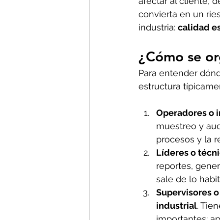
afectar al cliente,
convierta en un rie
industria: 
calidad e
¿Cómo se or
Para entender dónd
estructura típicame
Operadores o i
muestreo y audi
procesos y la r
Líderes o técni
reportes, gener
sale de lo habi
Supervisores o 
industrial
. Tie
importantes: ap