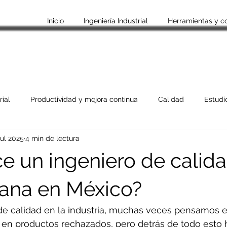
Inicio
Ingeniería Industrial
Herramientas y c
rial
Productividad y mejora continua
Calidad
Estudi
jul 2025
4 min de lectura
Habilidades blandas
Empleo y crecimiento profesional
e un ingeniero de calida
s
Recomendaciones
Historia de empresas e Inventos
ana en México?
 calidad en la industria, muchas veces pensamos e
o en productos rechazados, pero detrás de todo esto