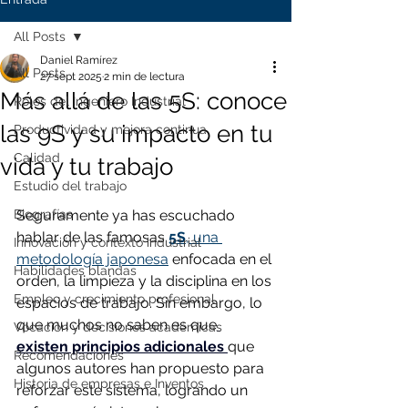
All Posts
Daniel Ramírez
All Posts
27 sept 2025
2 min de lectura
Más allá de las 5S: conoce
Roles del Ingeniero Industrial
las 9S y su impacto en tu
Productividad y mejora continua
Calidad
vida y tu trabajo
Estudio del trabajo
Biografías
Seguramente ya has escuchado 
hablar de las famosas 
5S
, una 
Innovación y contexto industrial
metodología japonesa
 enfocada en el 
Habilidades blandas
orden, la limpieza y la disciplina en los 
Empleo y crecimiento profesional
espacios de trabajo. Sin embargo, lo 
que muchos no saben es que
Vocación y decisiones académicas
existen principios adicionales 
que 
Recomendaciones
algunos autores han propuesto para 
Historia de empresas e Inventos
reforzar este sistema, logrando un 