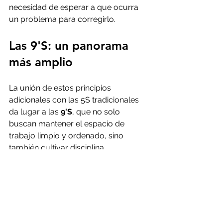
necesidad de esperar a que ocurra 
un problema para corregirlo.
Las 9'S: un panorama 
más amplio
La unión de estos principios 
adicionales con las 5S tradicionales 
da lugar a las 
9'S
, que no solo 
buscan mantener el espacio de 
trabajo limpio y ordenado, sino 
también cultivar disciplina, 
compromiso, coordinación y 
prevención.
En resumen, mientras las 5S nos 
enseñan a organizar el espacio físico, 
las 9S nos ayudan a dar un paso más: 