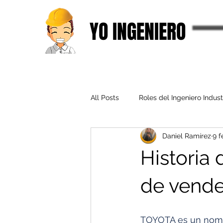
YO INGENIERO
All Posts
Roles del Ingeniero Indust
Daniel Ramírez
9 f
Innovación y contexto industrial
Historia
Vocación y decisiones académica
de vende
TOYOTA es un nomb