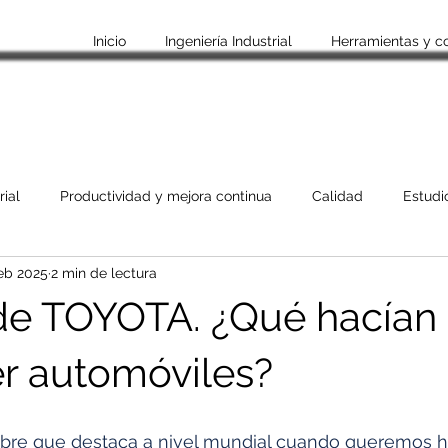
Inicio
Ingeniería Industrial
Herramientas y c
rial
Productividad y mejora continua
Calidad
Estudi
eb 2025
2 min de lectura
Habilidades blandas
Empleo y crecimiento profesional
 de TOYOTA. ¿Qué hacían
s
Recomendaciones
Historia de empresas e Inventos
r automóviles?
re que destaca a nivel mundial cuando queremos ha