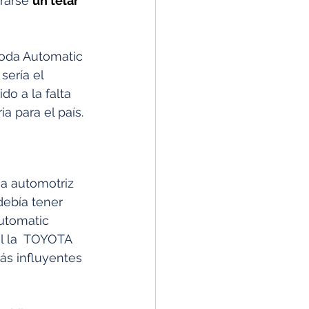
rarse
un telar 
yoda Automatic 
ería el 
o a la falta 
a para el país.
ia automotriz  
ebía tener 
utomatic 
l la  TOYOTA 
ás influyentes 