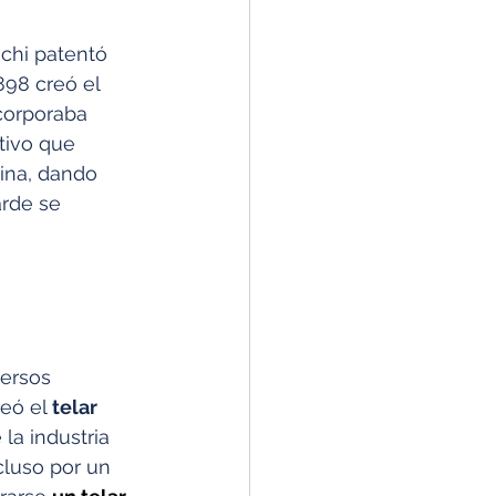
chi patentó 
898 creó el
corporaba 
tivo que 
ina, dando 
rde se 
ersos 
eó el 
telar 
la industria 
cluso por un 