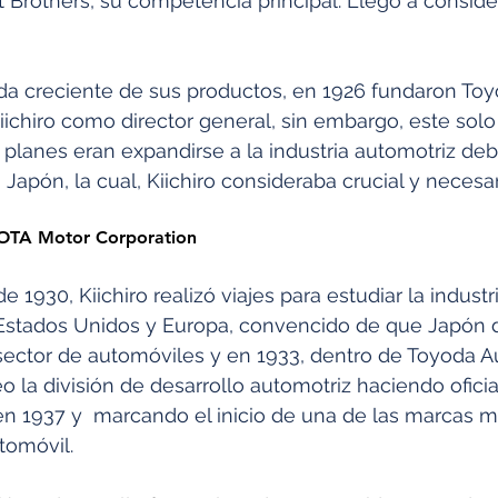
tt Brothers, su competencia principal. Llegó a conside
da creciente de sus productos, en 1926 fundaron To
chiro como director general, sin embargo, este solo s
lanes eran expandirse a la industria automotriz debid
 Japón, la cual, Kiichiro consideraba crucial y necesari
YOTA Motor Corporation
 1930, Kiichiro realizó viajes para estudiar la industr
Estados Unidos y Europa, convencido de que Japón d
 sector de automóviles y en 1933, dentro de Toyoda A
 la división de desarrollo automotriz haciendo oficia
n 1937 y  marcando el inicio de una de las marcas m
utomóvil.